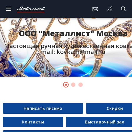
Металлист
ООО "Металлист" Москва
Настоящая ручная художественная ковка.
mail: kovkam@mail.ru
Написать письмо
Cкидки
Контакты
Выставочный зал