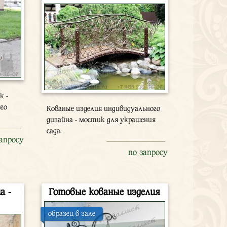
к -
ого
Кованые изделия индивидуального
дизайна - мостик для украшения
сада.
запросу
по запросу
а -
Готовые кованые изделия
образец в зале