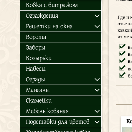
Ковка с витражом
Ограждения
Где и 
ответи
Решетки на окна
ковкой
Ворота
из мет
Заборы
б
б
Козырьки
б
Навесы
в
б
Ограды
Мангалы
Скамейки
Мебель кованая
Подставки для цветов
К