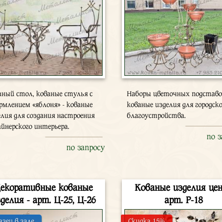
аный стол, кованые стулья с
Наборы цветочных подставо
рмлением «яблоня» - кованые
кованые изделия для городск
елия для создания настроения
благоустройства.
айнерского интерьера.
по 
по запросу
екоративные кованые
Кованые изделия цен
делия - арт. Ц-25, Ц-26
арт. Р-18
азец в зале
Скидка 15%