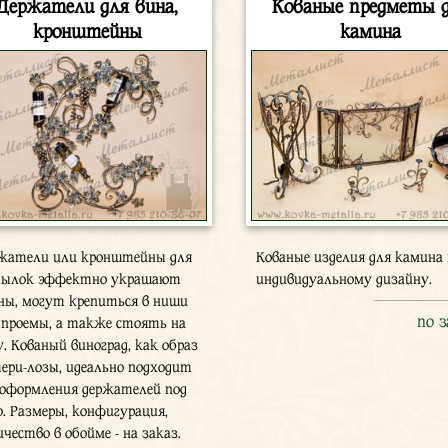
Держатели для вина,
Кованые предметы 
кронштейны
камина
жатели или кронштейны для
Кованые изделия для камина
ылок эффектно украшают
индивидуальному дизайну.
ны, могут крепиться в ниши
по 
 проемы, а также стоять на
у. Кованый виноград, как образ
ери-лозы, идеально подходит
 оформления держателей под
о. Размеры, конфигурация,
чество в обойме - на заказ.