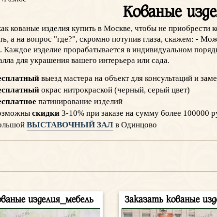
Кованые изд
как кованые изделия купить в Москве, чтобы не приобрести 
ть, а на вопрос "где?", скромно потупив глаза, скажем: - М
. Каждое изделие прорабатывается в индивидуальном поряд
алла для украшения вашего интерьера или сада.
есплатный
выезд мастера на объект для консультаций и зам
есплатный
окрас нитрокраской (черный, серый цвет)
есплатное
патинирование изделий
озможны
скидки
3-10% при заказе на сумму более 100000 р
ольшой
ВЫСТАВОЧНЫЙ ЗАЛ
в Одинцово
ованые изделия_мебель
Заказать кованые изд