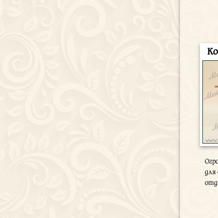
Ко
Огр
для
отд