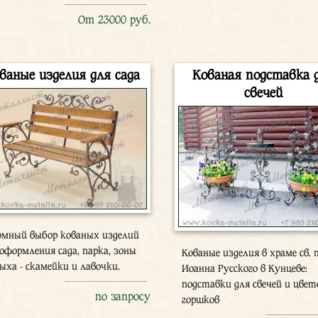
От 23000 руб.
ваные изделия для сада
Кованая подставка 
свечей
омный выбор кованых изделий
 оформления сада, парка, зоны
Кованые изделия в храме св. п
ыха - скамейки и лавочки.
Иоанна Русского в Кунцеве:
подставки для свечей и цве
по запросу
горшков