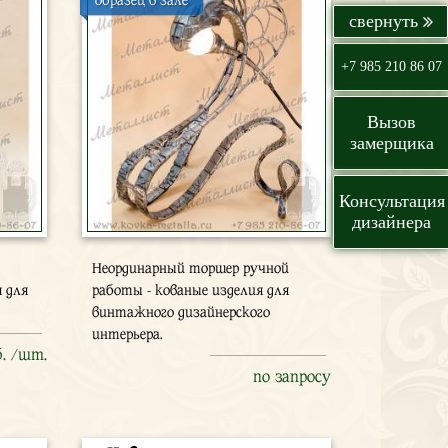
образец в зале
+7 985 210 86 07
Вызов
замерщика
Консультация
дизайнера
Неординарный торшер ручной
я для
работы - кованые изделия для
винтажного дизайнерского
интерьера.
б. /шт.
по запросу