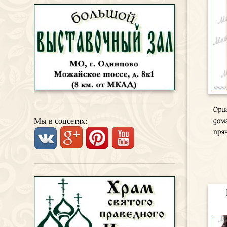
Ори
Мы в соцсетях:
дом
пря