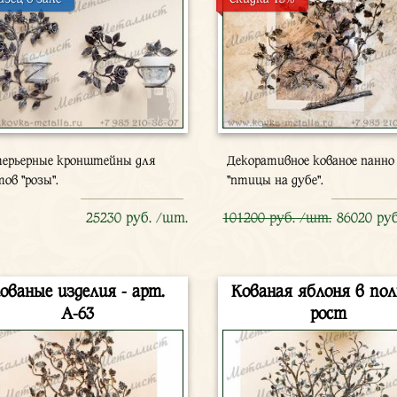
ерьерные кронштейны для
Декоративное кованое панно
тов "розы".
"птицы на дубе".
25230 руб. /шт.
101200 руб. /шт.
86020 ру
ованые изделия - арт.
Кованая яблоня в по
А-63
рост