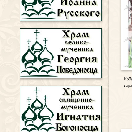
Ков
огр