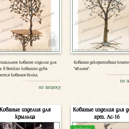
гинальное кованое изделие для
Кованая декоративная комп
а: в ветках кованого дуба
"яблоня".
чется кованая белка.
по 
по запросу
Кованые изделия для
Кованые изделия для д
крыльца
арт. Ас-16