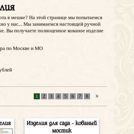
елия
кота в мешке? На этой странице мы попытаемся
ожно у нас... Мы занимаемся настоящей ручной
ке. Вы получаете полноценное кованое изделие
ера по Москве и МО
ублей
1
2
3
4
5
6
7
8
елия
Изделия для сада - кованый
мостик