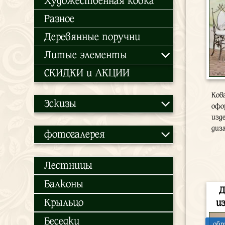
Художественная ковка
Разное
Деревянные поручни
Литые элементы
СКИДКИ и АКЦИИ
Ков
Эскизы
офо
изд
диз
фотогалерея
Лестницы
Балконы
Д
Крыльцо
из
Беседки
обр