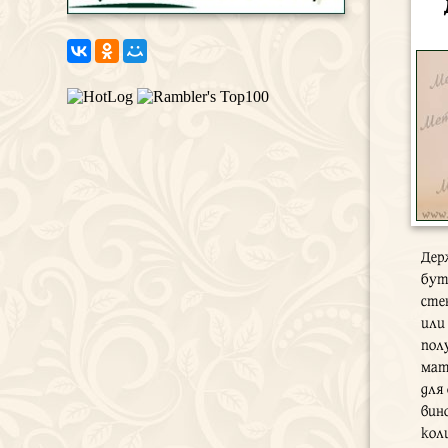
Дер
бут
сте
или
пол
мат
для
вин
коли