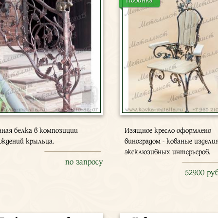
Новинка
аная белка в композиции
Изящное кресло оформлено
аждений крыльца.
виноградом - кованые издели
эксклюзивных интерьеров.
по запросу
52900 ру