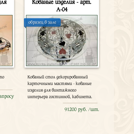
для
Кованые изделия - арт.
А-04
образец в зале
 по
Кованый стол декорированный
карточными мастями - кованые
изделия для винтажного
запросу
интерьера гостинной, кабинета.
91200 руб. /шт.