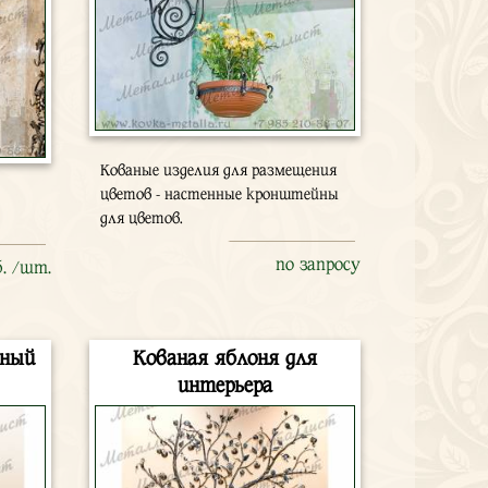
Кованые изделия для размещения
цветов - настенные кронштейны
для цветов.
по запросу
б. /шт.
лный
Кованая яблоня для
интерьера