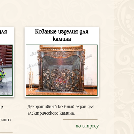
для
Кованые изделия для
камина
р.
Декоративный кованый экран для
электрического камина.
точных
по запросу