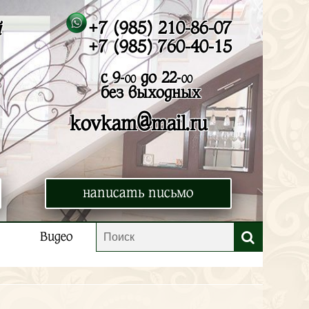
+7 (985) 210-86-07
й
+7 (985) 760-40-15
с 9-
до 22-
00
00
без выходных
@
kovkam
mail.ru
написать письмо
Видео