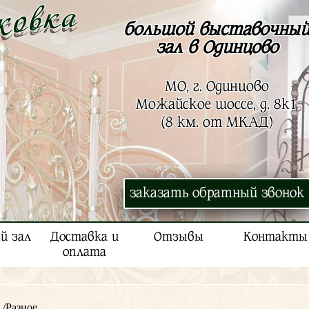
большой выставочны
зал в Одинцово
МО, г. Одинцово
Можайское шоссе, д. 8к1
(8 км. от МКАД)
заказать обратный звонок
й зал
Доставка и
Отзывы
Контакты
оплата
/Разное