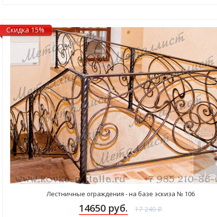
Скидка 15%
Лестничные ограждения - на базе эскиза № 106
14650 руб.
17 240
₽