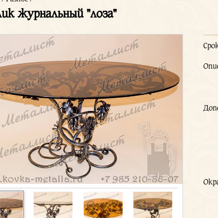
ик журнальный "лоза"
Сро
Опи
Доп
Окр