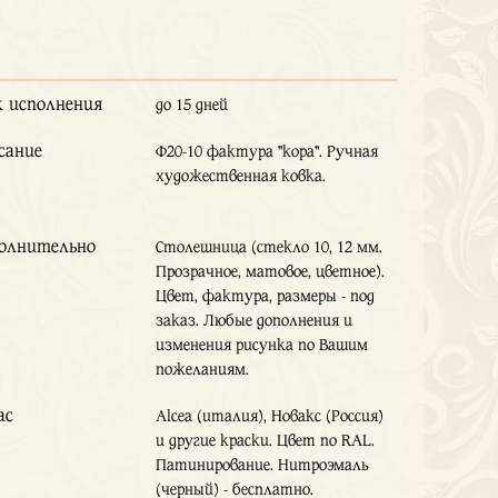
к исполнения
до 15 дней
сание
Ф20-10 фактура "кора". Ручная
художественная ковка.
олнительно
Столешница (стекло 10, 12 мм.
Прозрачное, матовое, цветное).
Цвет, фактура, размеры - под
заказ. Любые дополнения и
изменения рисунка по Вашим
пожеланиям.
ас
Alcea (италия), Новакс (Россия)
и другие краски. Цвет по RAL.
Патинирование. Нитроэмаль
(черный) - бесплатно.