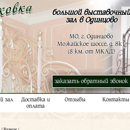
большой выставочны
зал в Одинцово
МО, г. Одинцово
Можайское шоссе, д. 8к1
(8 км. от МКАД)
заказать обратный звонок
й зал
Доставка и
Отзывы
Контакты
оплата
/
Разное
/