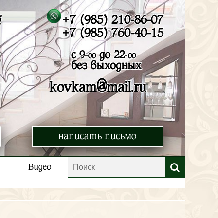
+7 (985) 210-86-07
й
+7 (985) 760-40-15
с 9-
до 22-
00
00
без выходных
@
kovkam
mail.ru
написать письмо
Видео