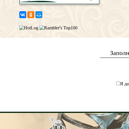
Заполн
Я да