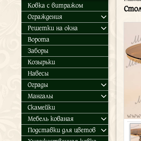
Ковка с витражом
Стол
Ограждения
Решетки на окна
Ворота
Заборы
Козырьки
Навесы
Ограды
Мангалы
Скамейки
Мебель кованая
Подставки для цветов