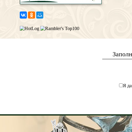
Заполн
Я да