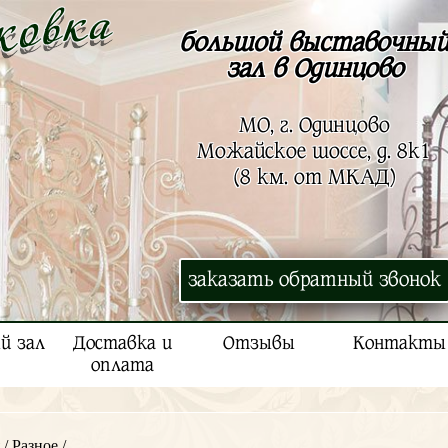
большой выставочны
зал в Одинцово
МО, г. Одинцово
Можайское шоссе, д. 8к1
(8 км. от МКАД)
заказать обратный звонок
й зал
Доставка и
Отзывы
Контакты
оплата
/
Разное
/