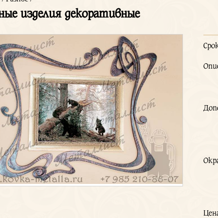
ные изделия декоративные
Сро
Опи
Доп
Окр
Цен