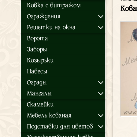
Ковка с витражом
Кова
Ограждения
Решетки на окна
Ворота
Заборы
Козырьки
Навесы
Ограды
Мангалы
Скамейки
Мебель кованая
Подставки для цветов