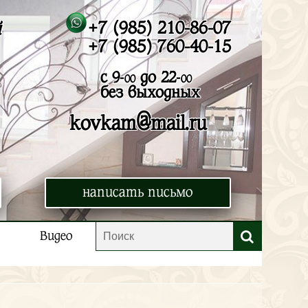
+7 (985) 210-86-07
й
+7 (985) 760-40-15
с 9-
до 22-
00
00
без выходных
@
kovkam
mail.ru
написать письмо
Видео