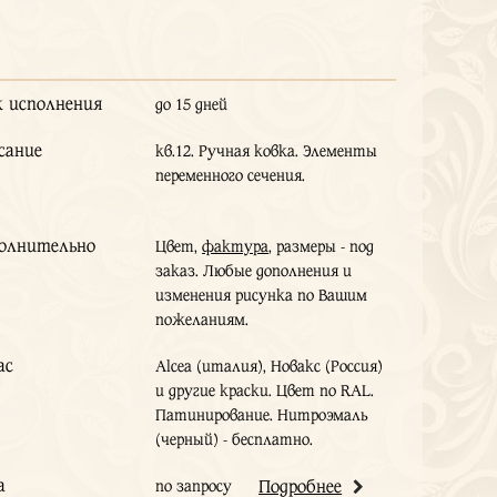
к исполнения
до 15 дней
сание
кв.12. Ручная ковка. Элементы
переменного сечения.
олнительно
Цвет,
фактура
, размеры - под
заказ. Любые дополнения и
изменения рисунка по Вашим
пожеланиям.
ас
Alcea (италия), Новакс (Россия)
и другие краски. Цвет по RAL.
Патинирование. Нитроэмаль
(черный) - бесплатно.
а
по запросу
Подробнее