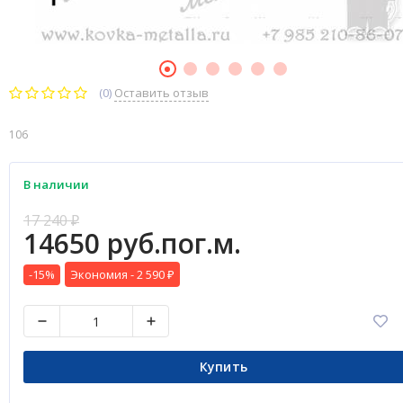
(0)
Оставить отзыв
106
В наличии
17 240
₽
14650 руб.пог.м.
-15%
Экономия -
2 590
₽
Купить