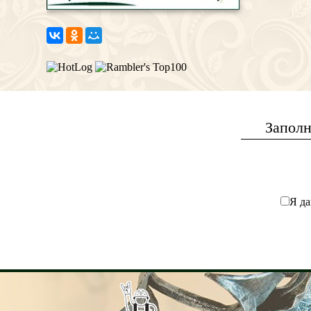
Заполн
Я да