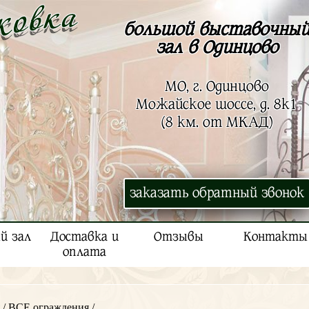
большой выставочны
зал в Одинцово
МО, г. Одинцово
Можайское шоссе, д. 8к1
(8 км. от МКАД)
заказать обратный звонок
й зал
Доставка и
Отзывы
Контакты
оплата
/
ВСЕ ограждения
/