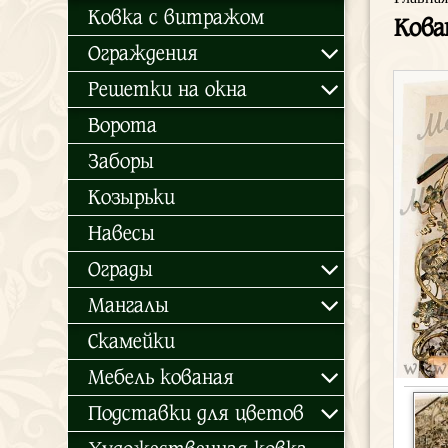
Ковка с витражом
Кова
Ограждения
Решетки на окна
Ворота
Заборы
Козырьки
Навесы
Ограды
Мангалы
Скамейки
Мебель кованая
Подставки для цветов