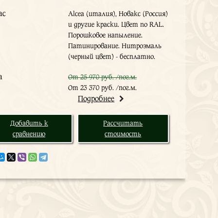
ас
Alcea (италия), Новакс (Россия)
и другие краски. Цвет по RAL.
Порошковое напыление.
Патинирование. Нитроэмаль
(черный цвет) - бесплатно.
а
От 25 970 руб. /пог.м.
От 23 370 руб. /пог.м.
Подробнее
Добавить к
Рассчитать
сравнению
стоимость