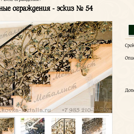
ные ограждения - эскиз № 54
Сро
Опи
Доп