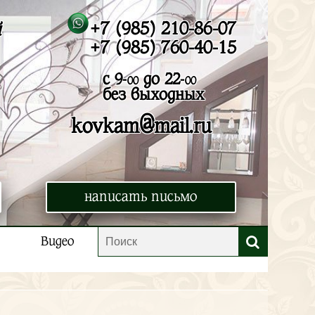
+7 (985) 210-86-07
й
+7 (985) 760-40-15
с 9-
до 22-
00
00
без выходных
@
kovkam
mail.ru
написать письмо
Видео