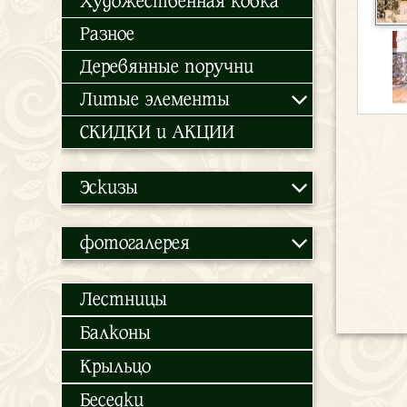
Художественная ковка
Разное
Деревянные поручни
Литые элементы
СКИДКИ и АКЦИИ
Эскизы
фотогалерея
Лестницы
Балконы
Крыльцо
Беседки