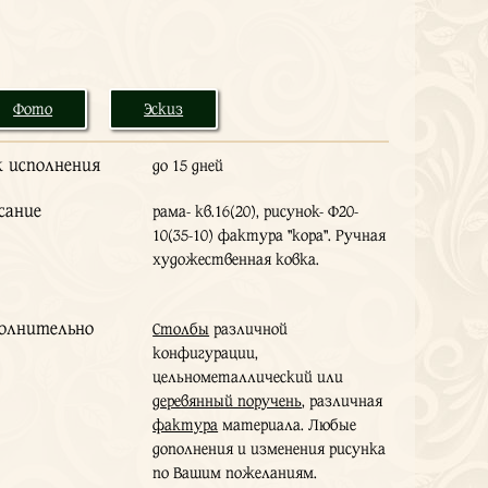
Фото
Эскиз
к исполнения
до 15 дней
сание
рама- кв.16(20), рисунок- Ф20-
10(35-10) фактура "кора". Ручная
художественная ковка.
олнительно
Столбы
различной
конфигурации,
цельнометаллический или
деревянный поручень
, различная
фактура
материала. Любые
дополнения и изменения рисунка
по Вашим пожеланиям.