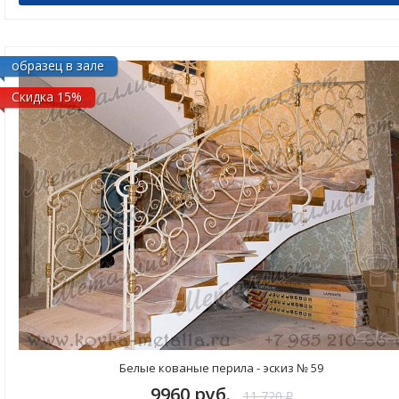
образец в зале
Скидка 15%
Белые кованые перила - эскиз № 59
9960 руб.
11 720
₽