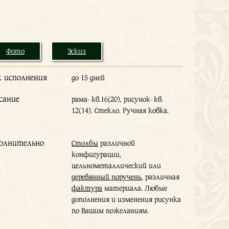
Фото
Эскиз
к исполнения
до 15 дней
сание
рама- кв.16(20), рисунок- кв.
12(14). Стекло. Ручная ковка.
олнительно
Столбы
различной
конфигурации,
цельнометаллический или
деревянный поручень
, различная
фактура
материала. Любые
дополнения и изменения рисунка
по Вашим пожеланиям.