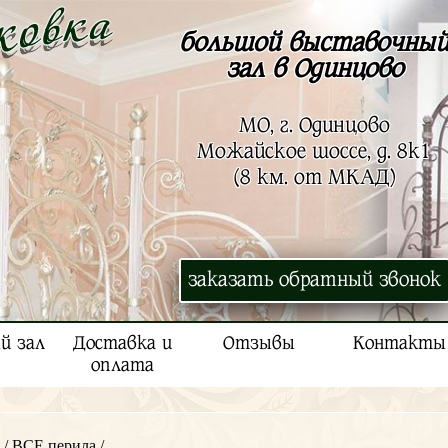
большой выставочны
зал в Одинцово
МО, г. Одинцово
Можайское шоссе, д. 8к1
(8 км. от МКАД)
заказать обратный звонок
й зал
Доставка и
Отзывы
Контакты
оплата
/
ВСЕ перила
/