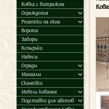
Ковка с витражом
Кова
Ограждения
Решетки на окна
Ворота
Заборы
Козырьки
Навесы
Ограды
Мангалы
Скамейки
Мебель кованая
Подставки для цветов