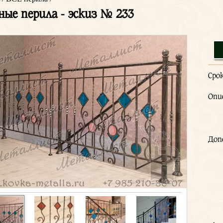
ные перила - эскиз № 233
Сро
Опи
Доп