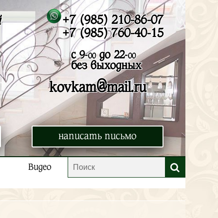
+7 (985) 210-86-07
й
+7 (985) 760-40-15
с 9-
до 22-
00
00
без выходных
@
kovkam
mail.ru
написать письмо
Видео