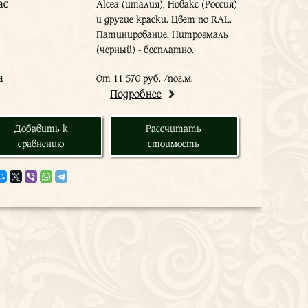
ас
Alcea (италия), Новакс (Россия)
и другие краски. Цвет по RAL.
Патинирование. Нитроэмаль
(черный) - бесплатно.
а
От 11 570 руб. /пог.м.
Подробнее
Добавить к
Рассчитать
сравнению
стоимость