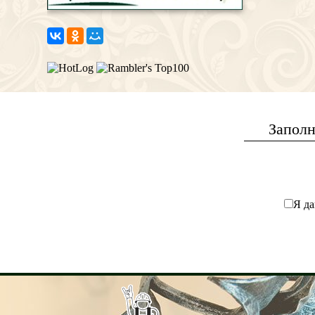
Заполн
Я да