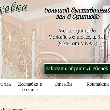
большой выставочны
зал в Одинцово
МО, г. Одинцово
Можайское шоссе, д. 8к1
(8 км. от МКАД)
заказать обратный звонок
й зал
Доставка и
Отзывы
Контакты
оплата
/
ВСЕ перила
/