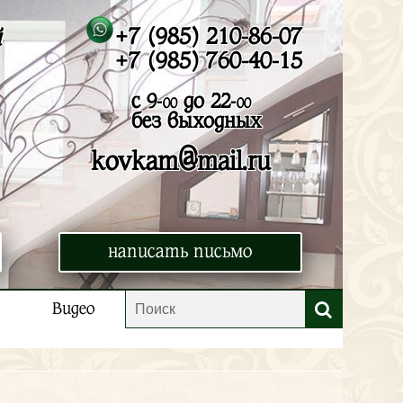
+7 (985) 210-86-07
й
+7 (985) 760-40-15
с 9-
до 22-
00
00
без выходных
@
kovkam
mail.ru
написать письмо
Видео