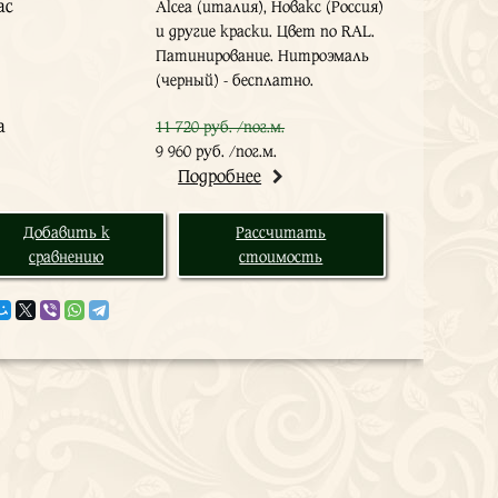
ас
Alcea (италия), Новакс (Россия)
и другие краски. Цвет по RAL.
Патинирование. Нитроэмаль
(черный) - бесплатно.
а
11 720 руб. /пог.м.
9 960 руб. /пог.м.
Подробнее
Добавить к
Рассчитать
сравнению
стоимость