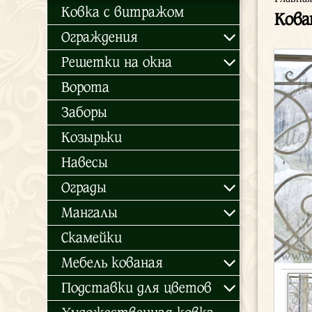
Ковка с витражом
Кова
Ограждения
Решетки на окна
Ворота
Заборы
Козырьки
Навесы
Ограды
Мангалы
Скамейки
Мебель кованая
Подставки для цветов