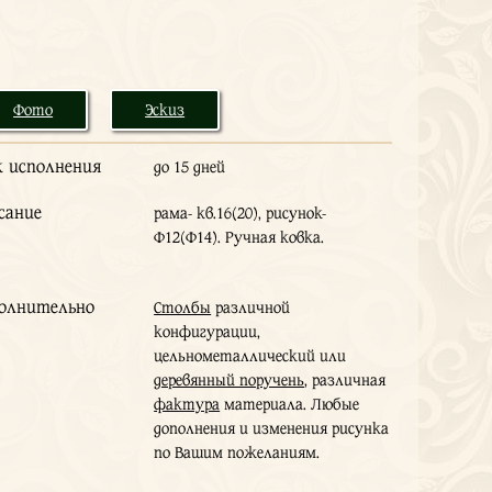
Фото
Эскиз
к исполнения
до 15 дней
сание
рама- кв.16(20), рисунок-
Ф12(Ф14). Ручная ковка.
олнительно
Столбы
различной
конфигурации,
цельнометаллический или
деревянный поручень
, различная
фактура
материала. Любые
дополнения и изменения рисунка
по Вашим пожеланиям.