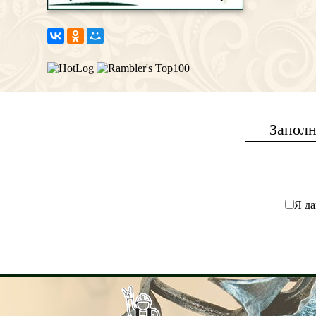
Заполн
Я да