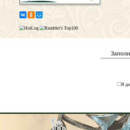
Заполн
Я да