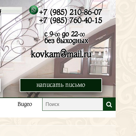
+7 (985) 210-86-07
й
+7 (985) 760-40-15
с 9-
до 22-
00
00
без выходных
@
kovkam
mail.ru
написать письмо
Видео