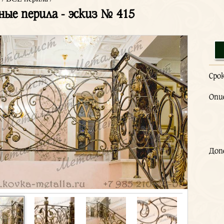
ные перила - эскиз № 415
Сро
Опи
Доп