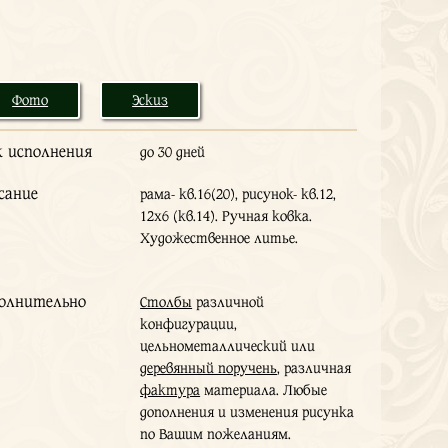
Фото
Эскиз
к исполнения
до 30 дней
сание
рама- кв.16(20), рисунок- кв.12,
12х6 (кв.14). Ручная ковка.
Художественное литье.
олнительно
Столбы
различной
конфигурации,
цельнометаллический или
деревянный поручень
, различная
фактура
материала. Любые
дополнения и изменения рисунка
по Вашим пожеланиям.