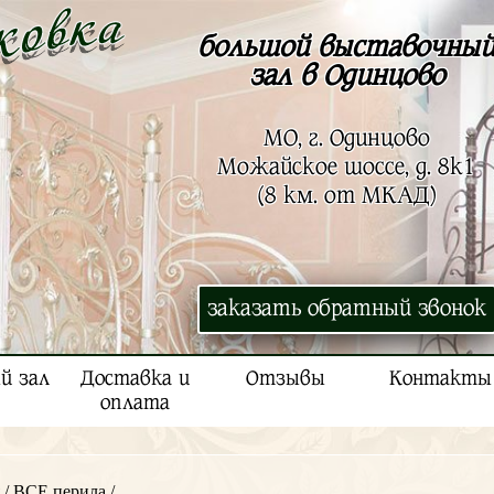
большой выставочны
зал в Одинцово
МО, г. Одинцово
Можайское шоссе, д. 8к1
(8 км. от МКАД)
заказать обратный звонок
й зал
Доставка и
Отзывы
Контакты
оплата
/
ВСЕ перила
/