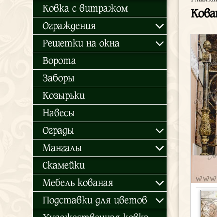
Ковка с витражом
Кова
Ограждения
Решетки на окна
Ворота
Заборы
Козырьки
Навесы
Ограды
Мангалы
Скамейки
Мебель кованая
Подставки для цветов