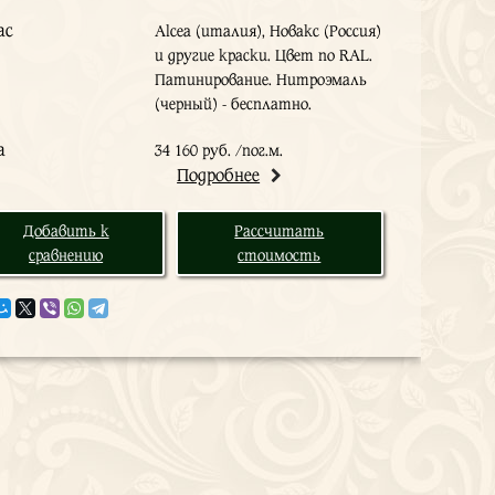
ас
Alcea (италия), Новакс (Россия)
и другие краски. Цвет по RAL.
Патинирование. Нитроэмаль
(черный) - бесплатно.
а
34 160 руб. /пог.м.
Подробнее
Добавить к
Рассчитать
сравнению
стоимость