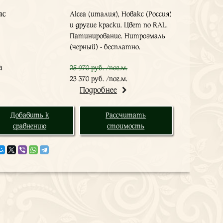
ас
Alcea (италия), Новакс (Россия)
и другие краски. Цвет по RAL.
Патинирование. Нитроэмаль
(черный) - бесплатно.
а
25 970 руб. /пог.м.
23 370 руб. /пог.м.
Подробнее
Добавить к
Рассчитать
сравнению
стоимость