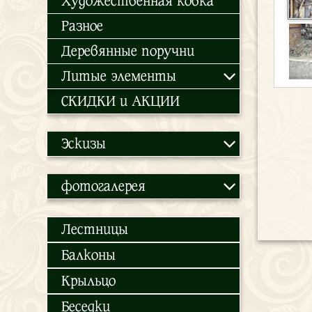
Художественная ковка
Разное
Деревянные поручни
Литые элементы
СКИДКИ и АКЦИИ
Эскизы
фотогалерея
Лестницы
Балконы
Крыльцо
Беседки