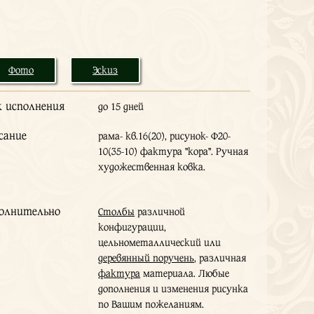
Фото
Эскиз
к исполнения
до 15 дней
сание
рама- кв.16(20), рисунок- Ф20-
10(35-10) фактура "кора". Ручная
художественная ковка.
олнительно
Столбы
различной
конфигурации,
цельнометаллический или
деревянный поручень
, различная
фактура
материала. Любые
дополнения и изменения рисунка
по Вашим пожеланиям.