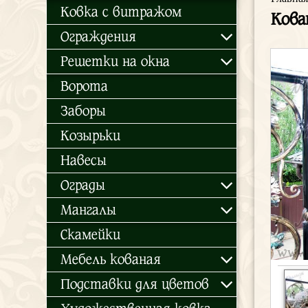
Ковка с витражом
Кова
Ограждения
Решетки на окна
Ворота
Заборы
Козырьки
Навесы
Ограды
Мангалы
Скамейки
Мебель кованая
Подставки для цветов