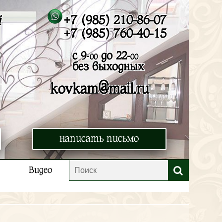
+7 (985) 210-86-07
й
+7 (985) 760-40-15
с 9-
до 22-
00
00
без выходных
@
kovkam
mail.ru
написать письмо
Видео