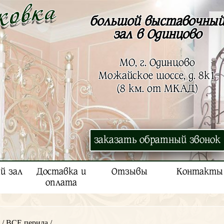
большой выставочны
зал в Одинцово
МО, г. Одинцово
Можайское шоссе, д. 8к1
(8 км. от МКАД)
заказать обратный звонок
й зал
Доставка и
Отзывы
Контакты
оплата
/
ВСЕ перила
/