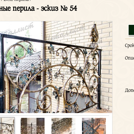
ные перила - эскиз № 54
Сро
Опи
Доп