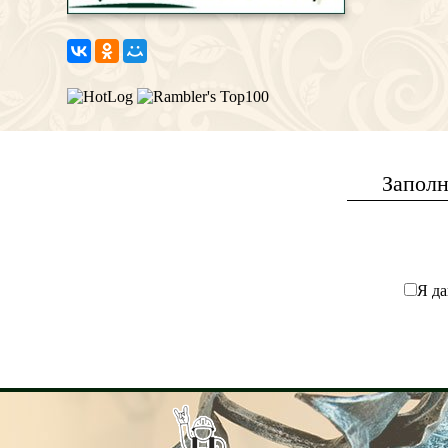
Заполн
Я да