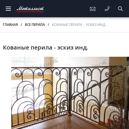
Металлист
ГЛАВНАЯ
/
ВСЕ ПЕРИЛА
/
КОВАНЫЕ ПЕРИЛА - ЭСКИЗ ИНД.
Кованые перила - эскиз инд.