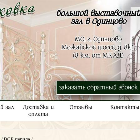
большой выставочны
зал в Одинцово
МО, г. Одинцово
Можайское шоссе, д. 8к1
(8 км. от МКАД)
заказать обратный звонок
й зал
Доставка и
Отзывы
Контакты
оплата
/
ВСЕ перила
/