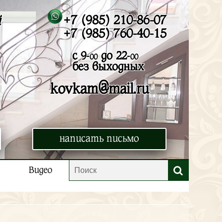
+7 (985) 210-86-07
й
+7 (985) 760-40-15
с 9-
до 22-
00
00
без выходных
@
kovkam
mail.ru
написать письмо
Видео