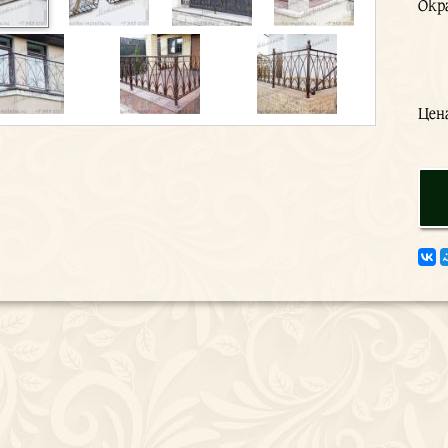
Окр
Цен