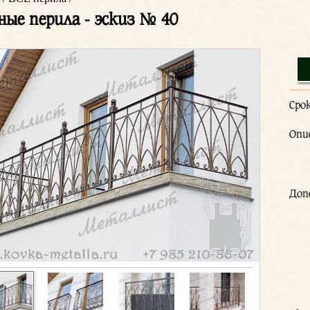
ные перила - эскиз № 40
Сро
Опи
Доп