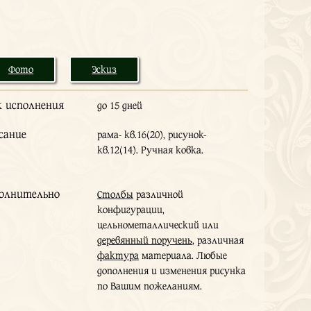
Фото
Эскиз
к исполнения
до 15 дней
сание
рама- кв.16(20), рисунок-
кв.12(14). Ручная ковка.
олнительно
Столбы
различной
конфигурации,
цельнометаллический или
деревянный поручень
, различная
фактура
материала. Любые
дополнения и изменения рисунка
по Вашим пожеланиям.