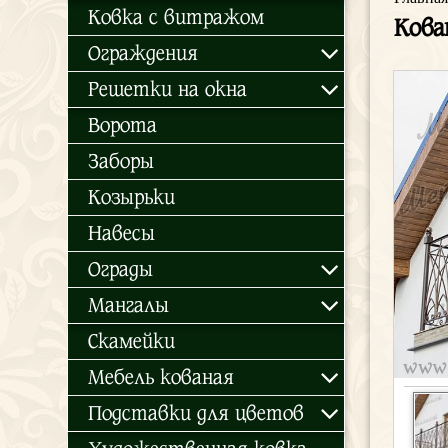
Ковка с витражом
Кова
Ограждения
Решетки на окна
Ворота
Заборы
Козырьки
Навесы
Ограды
Мангалы
Скамейки
Мебель кованая
Подставки для цветов