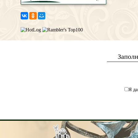
Заполн
Я да