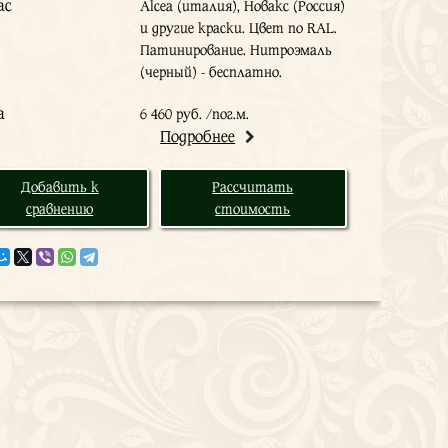
ас
Alcea (италия), Новакс (Россия)
и другие краски. Цвет по RAL.
Патинирование. Нитроэмаль
(черный) - бесплатно.
а
6 460 руб. /пог.м.
Подробнее
Добавить к
Рассчитать
сравнению
стоимость