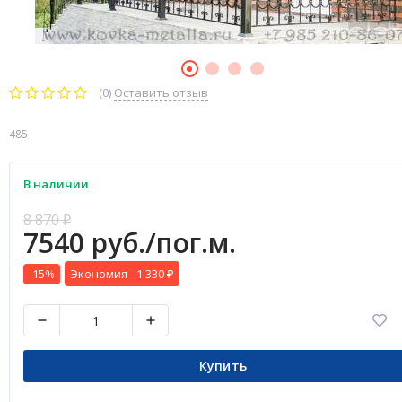
(0)
Оставить отзыв
485
В наличии
8 870
₽
7540 руб./пог.м.
-15%
Экономия -
1 330
₽
Купить