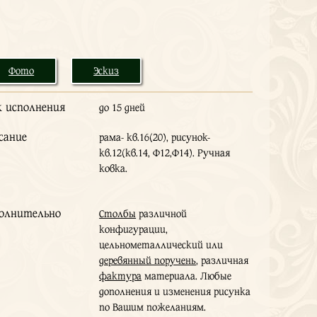
Фото
Эскиз
к исполнения
до 15 дней
сание
рама- кв.16(20), рисунок-
кв.12(кв.14, Ф12,Ф14). Ручная
ковка.
олнительно
Столбы
различной
конфигурации,
цельнометаллический или
деревянный поручень
, различная
фактура
материала. Любые
дополнения и изменения рисунка
по Вашим пожеланиям.