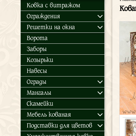
Ковка с витражом
Кова
Ограждения
Решетки на окна
Ворота
Заборы
Козырьки
Навесы
Ограды
Мангалы
Скамейки
Мебель кованая
Подставки для цветов