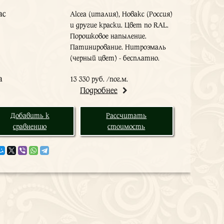
ас
Alcea (италия), Новакс (Россия)
и другие краски. Цвет по RAL.
Порошковое напыление.
Патинирование. Нитроэмаль
(черный цвет) - бесплатно.
а
13 330 руб. /пог.м.
Подробнее
Добавить к
Рассчитать
сравнению
стоимость