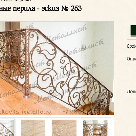
ные перила - эскиз № 263
Сро
Опи
Доп