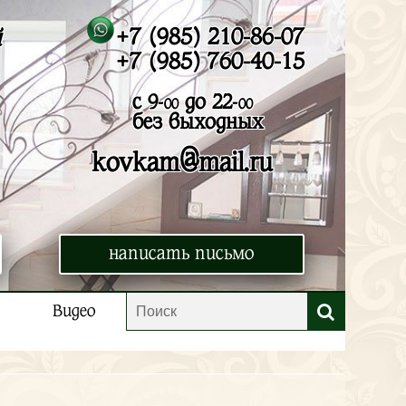
+7 (985) 210-86-07
й
+7 (985) 760-40-15
с 9-
до 22-
00
00
без выходных
@
kovkam
mail.ru
написать письмо
Видео