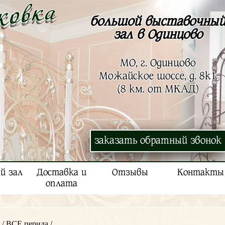
большой выставочны
зал в Одинцово
МО, г. Одинцово
Можайское шоссе, д. 8к1
(8 км. от МКАД)
заказать обратный звонок
й зал
Доставка и
Отзывы
Контакты
оплата
/
ВСЕ перила
/