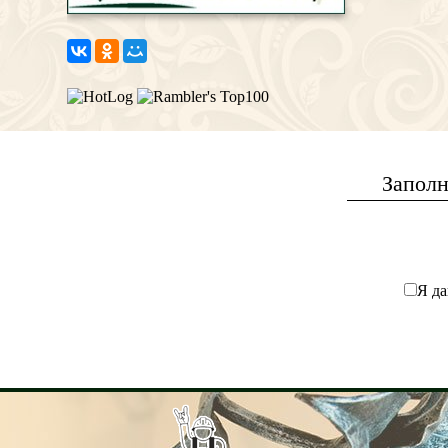
Заполн
Я да