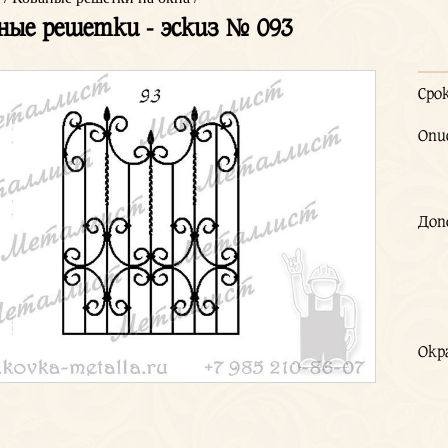
ные решетки - эскиз № 093
Сро
Опи
Доп
Окр