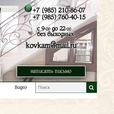
+7 (985) 210-86-07
й
+7 (985) 760-40-15
с 9-
до 22-
00
00
без выходных
@
kovkam
mail.ru
написать письмо
Видео