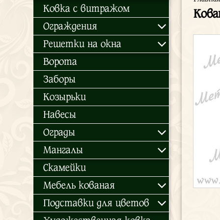
Ковка с витражом
Кова
Ограждения
Решетки на окна
Ворота
Заборы
Козырьки
Навесы
Ограды
Мангалы
Скамейки
Мебель кованая
Подставки для цветов