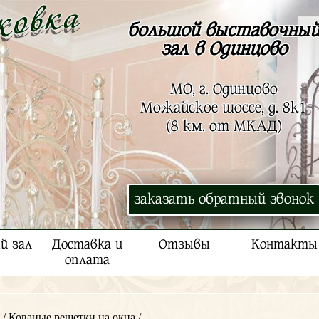
большой выставочны
зал в Одинцово
МО, г. Одинцово
Можайское шоссе, д. 8к1
(8 км. от МКАД)
заказать обратный звонок
й зал
Доставка и
Отзывы
Контакты
оплата
/
Кованые решетки на окна
/