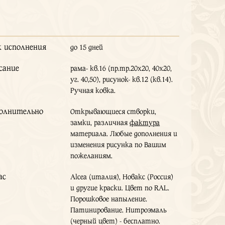
к исполнения
до 15 дней
сание
рама- кв.16 (пр.тр.20х20, 40х20,
уг. 40,50), рисунок- кв.12 (кв.14).
Ручная ковка.
олнительно
Открывающиеся створки,
замки, различная
фактура
материала. Любые дополнения и
изменения рисунка по Вашим
пожеланиям.
ас
Alcea (италия), Новакс (Россия)
и другие краски. Цвет по RAL.
Порошковое напыление.
Патинирование. Нитроэмаль
(черный цвет) - бесплатно.