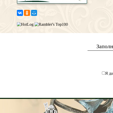
Заполн
Я да