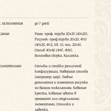
к исполнения
до 7 дней
сание
Рама- проф. труба 20х20 (40х20).
Рисунок- проф.труба 20х20, Ф10
(40х20, Ф12, кв. 10, пол. 20х4).
Столб 40х40 (Ф47, Ф56).
Болтовая сборка. Калитка.
олнительно
Столбы и стойки различной
конфигурации. Навершие столба
(например: шар). Любые
дополнения и изменения рисунка
по Вашим пожеланиям. Кованые
кресты, кованые цветы в
орнамент или отдельными
элементами. Столики и
лавочки.