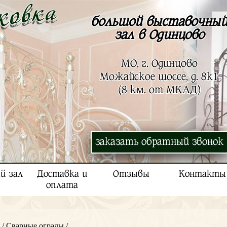
большой выставочны
зал в Одинцово
МО, г. Одинцово
Можайское шоссе, д. 8к1
(8 км. от МКАД)
заказать обратный звонок
й зал
Доставка и
Отзывы
Контакты
оплата
/
Сварные ограды
/