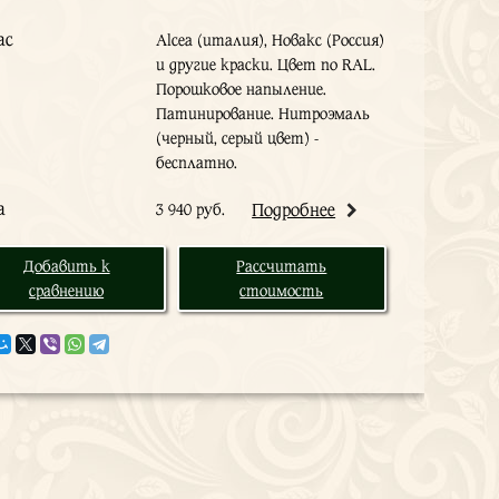
ас
Alcea (италия), Новакс (Россия)
и другие краски. Цвет по RAL.
Порошковое напыление.
Патинирование. Нитроэмаль
(черный, серый цвет) -
бесплатно.
а
3 940 руб.
Подробнее
Добавить к
Рассчитать
сравнению
стоимость