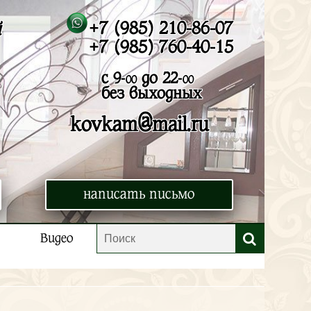
+7 (985) 210-86-07
й
+7 (985) 760-40-15
с 9-
до 22-
00
00
без выходных
@
kovkam
mail.ru
написать письмо
Видео