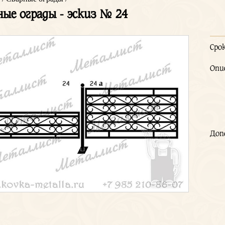
ные ограды - эскиз № 24
Сро
Опи
Доп