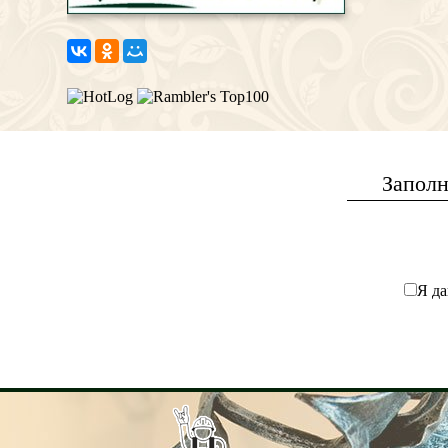
Заполн
Я да