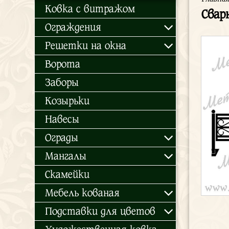
Ковка с витражом
Свар
Ограждения
Решетки на окна
Ворота
Заборы
Козырьки
Навесы
Ограды
Мангалы
Скамейки
Мебель кованая
Подставки для цветов